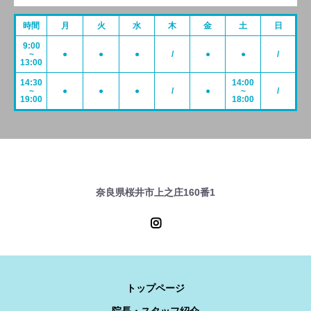
時間
月
火
水
木
金
土
日
9:00
~
●
●
●
/
●
●
/
13:00
14:30
14:00
~
●
●
●
/
●
~
/
19:00
18:00
奈良県桜井市上之庄160番1
トップページ